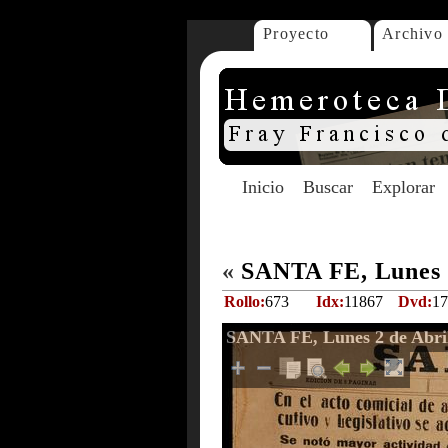
Proyecto
Archivo
Inicio
Buscar
Explorar
«
SANTA FE, Lunes 2
Rollo:
673
Idx:
11867
Dvd:
17
SANTA FE, Lunes 2 de Abril