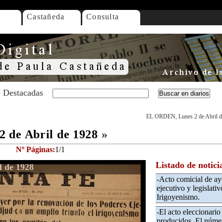
Castañeda
Consulta
Destacadas
EL ORDEN, Lunes 2 de Abril d
 de Abril de 1928
»
Nº Páginas:
1/1
Listado de notici
 de 1928
-Acto comicial de ay
ejecutivo y legislati
Irigoyenismo.
-El acto eleccionario
producidos. El númer