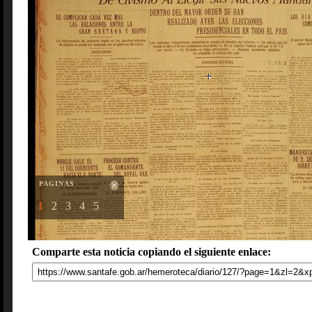
PAGINAS
1
2
3
4
5
Comparte esta noticia copiando el siguiente enlace: