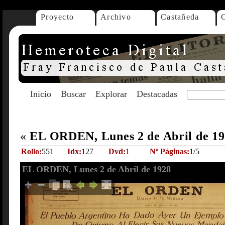
Proyecto
Archivo
Castañeda
Inicio
Buscar
Explorar
Destacadas
«
EL ORDEN, Lunes 2 de Abril de 1
Rollo:
551
Idx:
127
Dvd:
1
Nº Páginas:
1/5
EL ORDEN, Lunes 2 de Abril de 1928