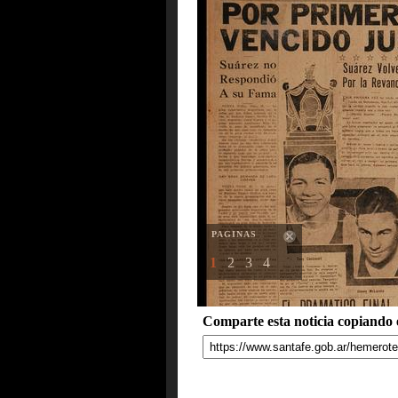
PAGINAS
1
2
3
4
Comparte esta noticia copiando e