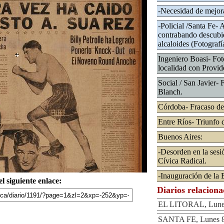
-Necesidad de mejora
-Policial /Santa Fe- 
contrabando descubie
alcaloides (Fotografí
Ingeniero Boasi- Fot
localidad con Provid
Social / San Javier- F
Blanch.
Córdoba- Fracaso de
Entre Ríos- Triunfo d
Buenos Aires:
-Desorden en la sesi
Cívica Radical.
-Inauguración de la
l siguiente enlace:
Diarios relacion
EL LITORAL, Lunes 
SANTA FE, Lunes 8 