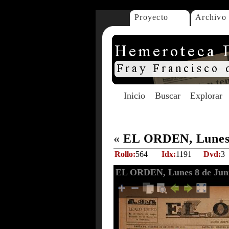
Proyecto
Archivo
Inicio
Buscar
Explorar
«
EL ORDEN, Lunes 
Rollo:
564
Idx:
1191
Dvd:
3
EL ORDEN, Lunes 8 de Juni