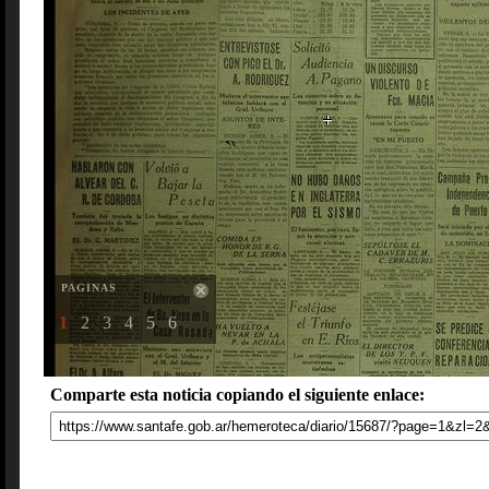
PAGINAS
1
2
3
4
5
6
Comparte esta noticia copiando el siguiente enlace: