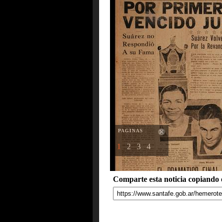
PAGINAS
1
2
3
4
Comparte esta noticia copiando e