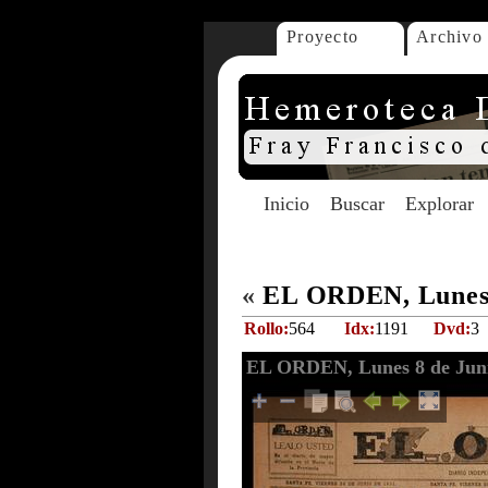
Proyecto
Archivo
Inicio
Buscar
Explorar
«
EL ORDEN, Lunes 
Rollo:
564
Idx:
1191
Dvd:
3
EL ORDEN, Lunes 8 de Juni