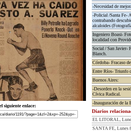
-Necesidad de mejora
-Policial /Santa Fe- 
contrabando descubie
alcaloides (Fotografí
Ingeniero Boasi- Fot
localidad con Provid
Social / San Javier- F
Blanch.
Córdoba- Fracaso de
Entre Ríos- Triunfo d
Buenos Aires:
-Desorden en la sesi
Cívica Radical.
-Inauguración de la
l siguiente enlace:
Diarios relacion
EL LITORAL, Lunes 
SANTA FE, Lunes 8 