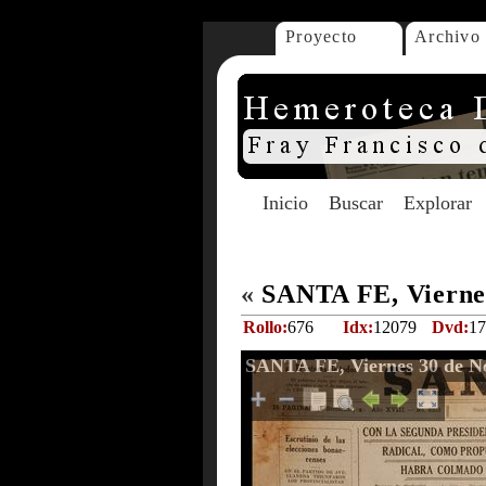
Proyecto
Archivo
Inicio
Buscar
Explorar
«
SANTA FE, Viernes
Rollo:
676
Idx:
12079
Dvd:
17
SANTA FE, Viernes 30 de N