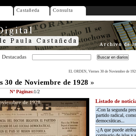
Castañeda
Consulta
Destacadas
EL ORDEN, Viernes 30 de Noviembre de 192
 30 de Noviembre de 1928
»
Nº Páginas:
1/2
Listado de notici
oviembre de 1928
-Con la segunda presi
partido radical, como
democráticas...
-¿A que puede atribui
comisario de islas y s