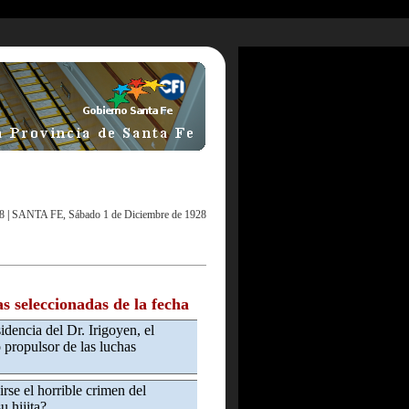
8
|
SANTA FE, Sábado 1 de Diciembre de 1928
as seleccionadas de la fecha
dencia del Dr. Irigoyen, el
 propulsor de las luchas
rse el horrible crimen del
u hijita?