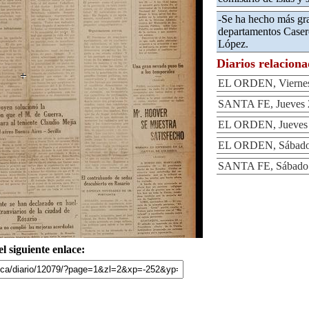
-Se ha hecho más grav
departamentos Caser
López.
Diarios relacion
EL ORDEN, Viernes
SANTA FE, Jueves 
EL ORDEN, Jueves 
EL ORDEN, Sábado 
SANTA FE, Sábado 
l siguiente enlace: