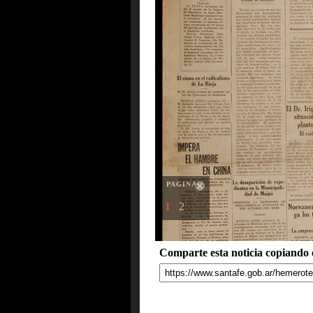
PAGINAS
1
2
Comparte esta noticia copiando e