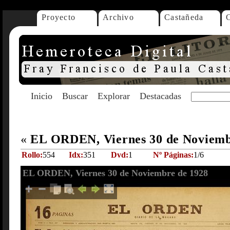
Proyecto
Archivo
Castañeda
Inicio
Buscar
Explorar
Destacadas
«
EL ORDEN, Viernes 30 de Noviemb
Rollo:
554
Idx:
351
Dvd:
1
Nº Páginas:
1/6
EL ORDEN, Viernes 30 de Noviembre de 1928