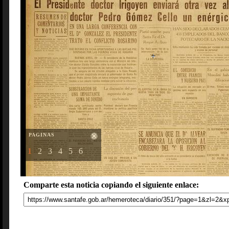
PAGINAS
1
2
3
4
5
6
Comparte esta noticia copiando el siguiente enlace: