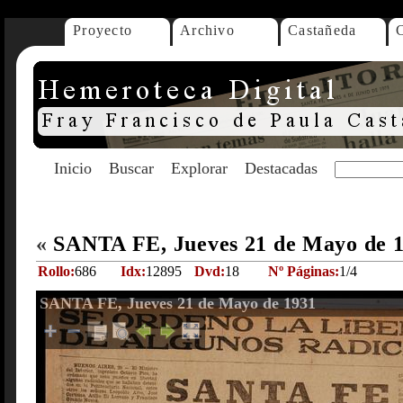
Proyecto
Archivo
Castañeda
Inicio
Buscar
Explorar
Destacadas
«
SANTA FE, Jueves 21 de Mayo de 
Rollo:
686
Idx:
12895
Dvd:
18
Nº Páginas:
1/4
SANTA FE, Jueves 21 de Mayo de 1931