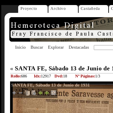
Proyecto
Archivo
Castañeda
Inicio
Buscar
Explorar
Destacadas
«
SANTA FE, Sábado 13 de Junio de
Rollo:
686
Idx:
12917
Dvd:
18
Nº Páginas:
1/3
SANTA FE, Sábado 13 de Junio de 1931