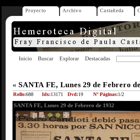
Proyecto
Archivo
Castañeda
Inicio
Buscar
Explorar
Destacadas
«
SANTA FE, Lunes 29 de Febrero d
Rollo:
688
Idx:
13171
Dvd:
19
Nº Páginas:
1/2
SANTA FE, Lunes 29 de Febrero de 1932