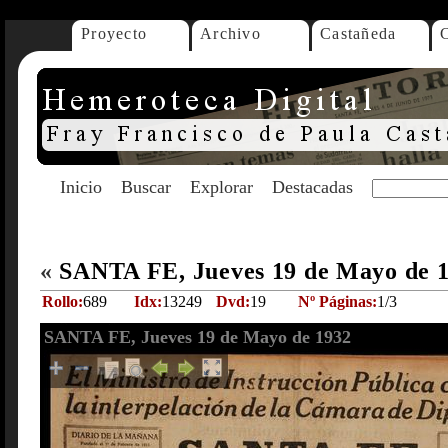
Proyecto
Archivo
Castañeda
Inicio
Buscar
Explorar
Destacadas
«
SANTA FE, Jueves 19 de Mayo de 
Rollo:
689
Idx:
13249
Dvd:
19
Nº Páginas:
1/3
SANTA FE, Jueves 19 de Mayo de 1932