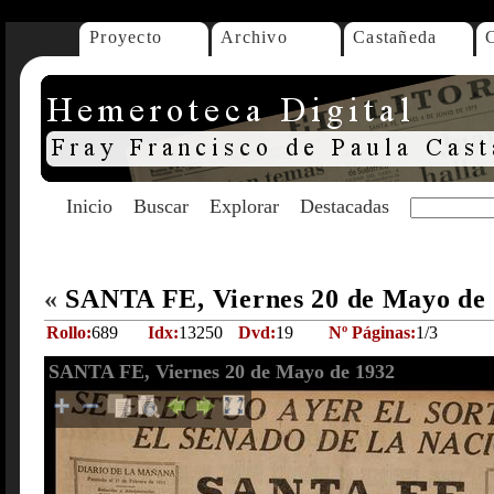
Proyecto
Archivo
Castañeda
Inicio
Buscar
Explorar
Destacadas
«
SANTA FE, Viernes 20 de Mayo de
Rollo:
689
Idx:
13250
Dvd:
19
Nº Páginas:
1/3
SANTA FE, Viernes 20 de Mayo de 1932