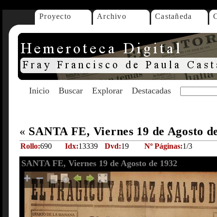
Proyecto
Archivo
Castañeda
Inicio
Buscar
Explorar
Destacadas
«
SANTA FE, Viernes 19 de Agosto d
Rollo:
690
Idx:
13339
Dvd:
19
Nº Páginas:
1/3
SANTA FE, Viernes 19 de Agosto de 1932