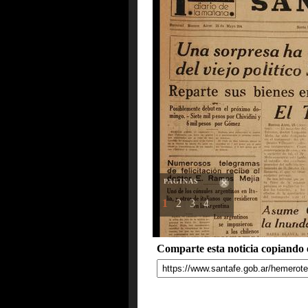
PAGINAS
1
2
3
4
Comparte esta noticia copiando e