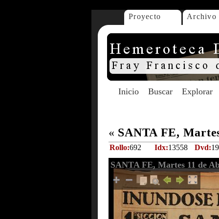
Proyecto
Archivo
Inicio
Buscar
Explorar
«
SANTA FE, Martes 
Rollo:
692
Idx:
13558
Dvd:
19
SANTA FE, Martes 11 de Abr