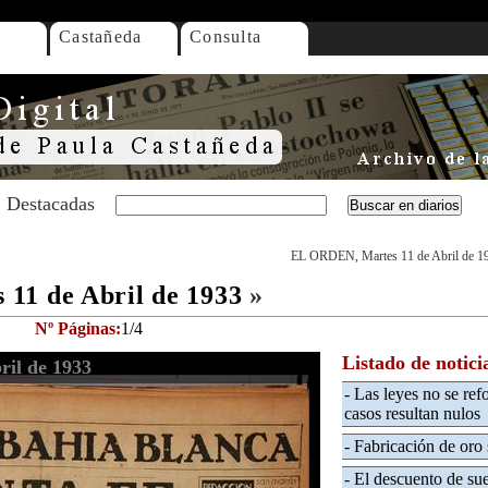
Castañeda
Consulta
Destacadas
EL ORDEN, Martes 11 de Abril de 1
11 de Abril de 1933
»
Nº Páginas:
1/4
Listado de notici
il de 1933
- Las leyes no se ref
casos resultan nulos
- Fabricación de oro 
- El descuento de su