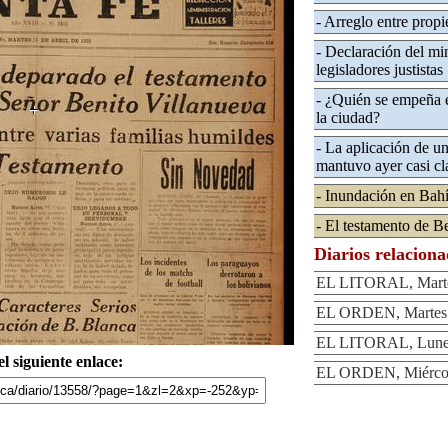
- Arreglo entre prop
- Declaración del min
legisladores justistas
- ¿Quién se empeña en
la ciudad?
- La aplicación de u
mantuvo ayer casi cl
- Inundación en Bah
- El testamento de B
Diarios relacion
EL LITORAL, Martes
EL ORDEN, Martes 1
EL LITORAL, Lunes 
l siguiente enlace:
EL ORDEN, Miércole