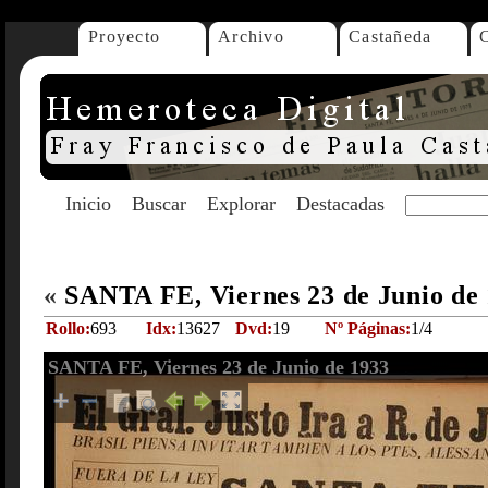
Proyecto
Archivo
Castañeda
Inicio
Buscar
Explorar
Destacadas
«
SANTA FE, Viernes 23 de Junio de
Rollo:
693
Idx:
13627
Dvd:
19
Nº Páginas:
1/4
SANTA FE, Viernes 23 de Junio de 1933