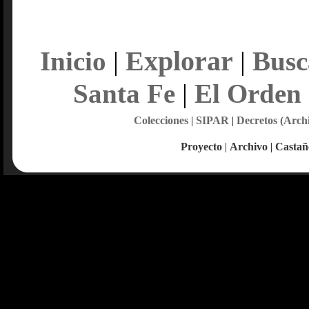
Explorar
Inicio
|
|
Busc
Santa Fe
|
El Orden
Colecciones
|
SIPAR
|
Decretos (Arch
Proyecto
|
Archivo
|
Castañ