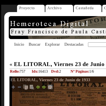
Proyecto
Archivo
Castañeda
Inicio
Buscar
Explorar
Destacadas
«
EL LITORAL, Viernes 23 de Junio
Rollo:
757
Idx:
16413
Dvd:
2
Nº Páginas:
1/6
EL LITORAL, Viernes 23 de Junio de 1933