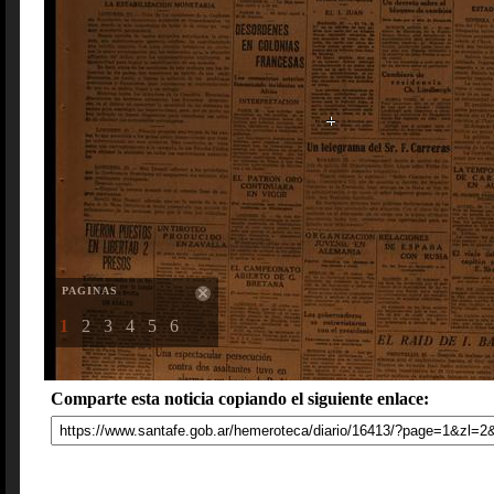
PAGINAS
1
2
3
4
5
6
Comparte esta noticia copiando el siguiente enlace: