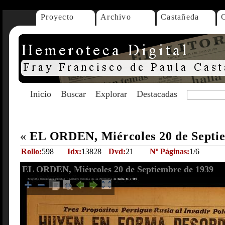
Proyecto
Archivo
Castañeda
Inicio
Buscar
Explorar
Destacadas
«
EL ORDEN, Miércoles 20 de Septi
Rollo:
598
Idx:
13828
Dvd:
21
Nº Páginas:
1/6
EL ORDEN, Miércoles 20 de Septiembre de 1939