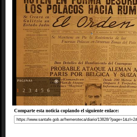
PAGINAS
1
2
3
4
5
6
Comparte esta noticia copiando el siguiente enlace: