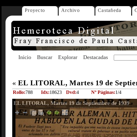
Proyecto
Archivo
Castañeda
Inicio
Buscar
Explorar
Destacadas
«
EL LITORAL, Martes 19 de Septie
Rollo:
788
Idx:
18623
Dvd:
4
Nº Páginas:
1/4
EL LITORAL, Martes 19 de Septiembre de 1939