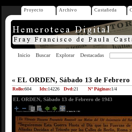
Proyecto
Archivo
Castañeda
Inicio
Buscar
Explorar
Destacadas
«
EL ORDEN, Sábado 13 de Febrero
Rollo:
604
Idx:
14226
Dvd:
21
Nº Páginas:
1/4
EL ORDEN, Sábado 13 de Febrero de 1943