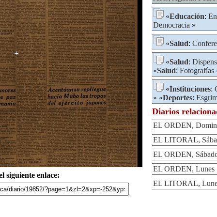
«
Educación
:
En
Democracia
»
«
Salud
:
Confere
«
Salud
:
Dispens
«
Salud
:
Fotografías
«
Instituciones
:
» «
Deportes
:
Esgri
Diarios relacion
EL ORDEN, Domingo
EL LITORAL, Sábad
EL ORDEN, Sábado 
EL ORDEN, Lunes 1
l siguiente enlace:
EL LITORAL, Lunes