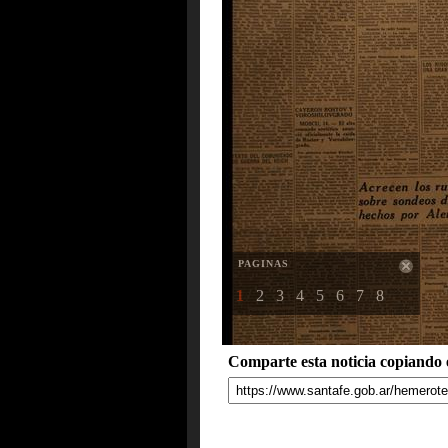
PAGINAS
1
2
3
4
5
6
7
8
Comparte esta noticia copiando e