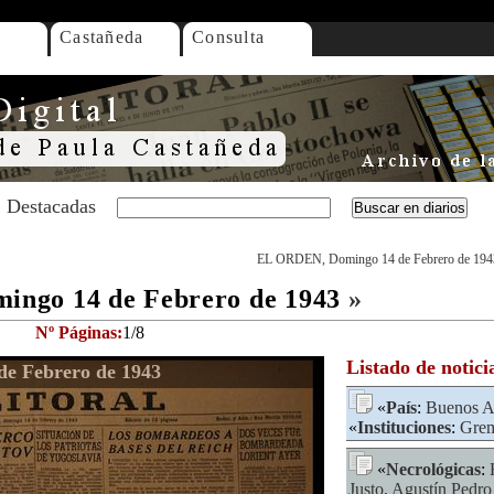
Castañeda
Consulta
Destacadas
EL ORDEN, Domingo 14 de Febrero de 194
ngo 14 de Febrero de 1943
»
Nº Páginas:
1/8
Listado de notici
e Febrero de 1943
«
País
:
Buenos Ai
«
Instituciones
:
Grem
«
Necrológicas
:
Justo, Agustín Pedro