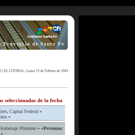
3
|
EL LITORAL, Lunes 15 de Febrero de 1943
as seleccionadas de la fecha
res, Capital Federal
»
ios
»
Homenaje Póstumo
» «
Personas
:
»