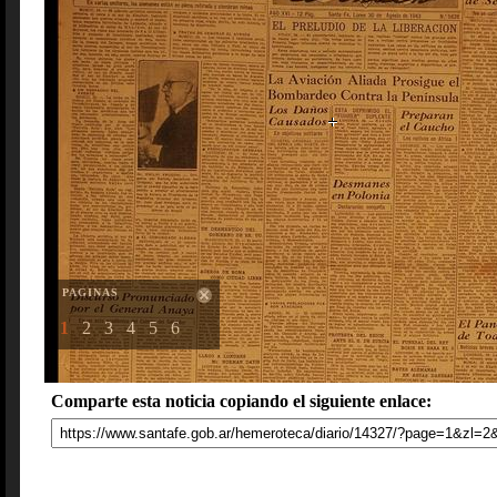
PAGINAS
1
2
3
4
5
6
Comparte esta noticia copiando el siguiente enlace: