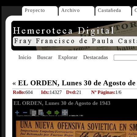
Proyecto
Archivo
Castañeda
Inicio
Buscar
Explorar
Destacadas
«
EL ORDEN, Lunes 30 de Agosto de
Rollo:
604
Idx:
14327
Dvd:
21
Nº Páginas:
1/6
EL ORDEN, Lunes 30 de Agosto de 1943