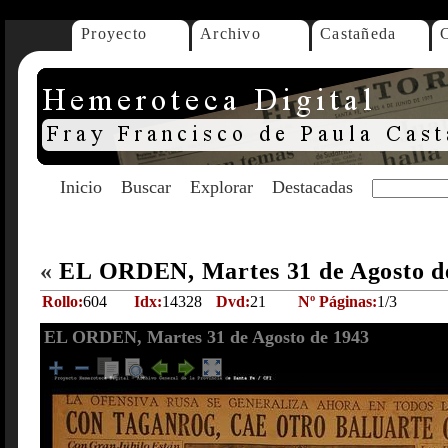
Proyecto
Archivo
Castañeda
Inicio
Buscar
Explorar
Destacadas
«
EL ORDEN, Martes 31 de Agosto d
Rollo:
604
Idx:
14328
Dvd:
21
Nº Páginas:
1/3
EL ORDEN, Martes 31 de Agosto de 1943