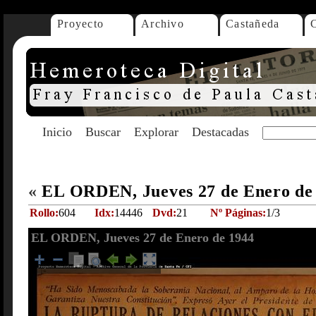
Proyecto
Archivo
Castañeda
Inicio
Buscar
Explorar
Destacadas
«
EL ORDEN, Jueves 27 de Enero de
Rollo:
604
Idx:
14446
Dvd:
21
Nº Páginas:
1/3
EL ORDEN, Jueves 27 de Enero de 1944