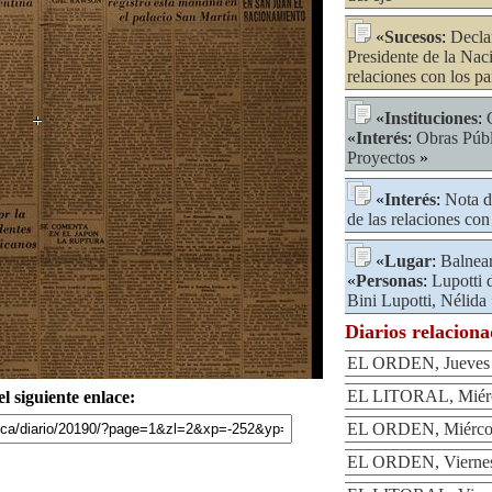
«
Sucesos
:
Decla
Presidente de la Nac
relaciones con los pa
«
Instituciones
:
«
Interés
:
Obras Públ
Proyectos
»
«
Interés
:
Nota d
de las relaciones con 
«
Lugar
:
Balnea
«
Personas
:
Lupotti 
Bini Lupotti, Nélida
Diarios relacion
EL ORDEN, Jueves 
EL LITORAL, Miérco
l siguiente enlace:
EL ORDEN, Miércole
EL ORDEN, Viernes