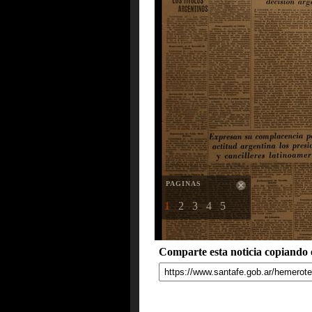
PAGINAS
1
2
3
4
5
Comparte esta noticia copiando e