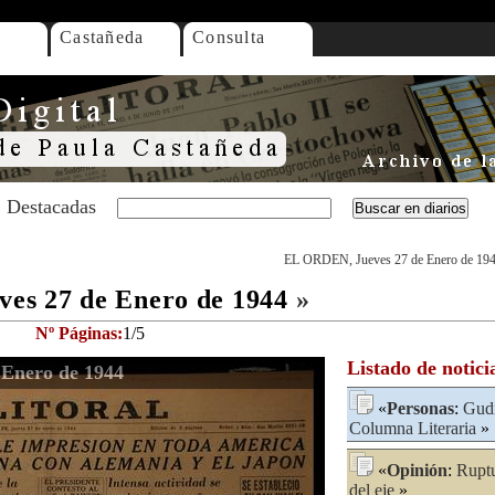
Castañeda
Consulta
Destacadas
EL ORDEN, Jueves 27 de Enero de 19
es 27 de Enero de 1944
»
Nº Páginas:
1/5
Listado de notici
Enero de 1944
«
Personas
:
Gudi
Columna Literaria
»
«
Opinión
:
Ruptu
del eje
»