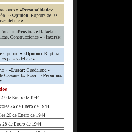
raciones
» «
Personalidades
:
ión
» «
Opinión
:
Ruptura de las
ises del eje
»
Cárcel
» «
Provincia
:
Rafaela
»
icas, Construcciones
» «
Interés
:
e Opinión
» «
Opinión
:
Ruptura
los paises del eje
»
rio
» «
Lugar
:
Guadalupe
»
de Cassanello, Rosa
» «
Personas
:
»
ados
27 de Enero de 1944
les 26 de Enero de 1944
s 26 de Enero de 1944
 28 de Enero de 1944