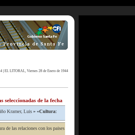
44
|
EL LITORAL, Viernes 28 de Enero de 1944
as seleccionadas de la fecha
ño Kramer, Luis
» «
Cultura
:
ra de las relaciones con los paises