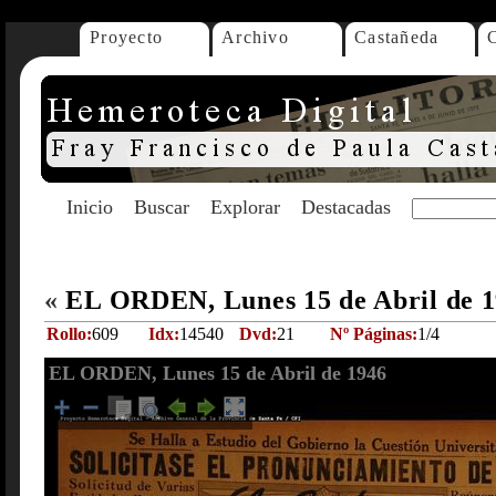
Proyecto
Archivo
Castañeda
Inicio
Buscar
Explorar
Destacadas
«
EL ORDEN, Lunes 15 de Abril de 
Rollo:
609
Idx:
14540
Dvd:
21
Nº Páginas:
1/4
EL ORDEN, Lunes 15 de Abril de 1946