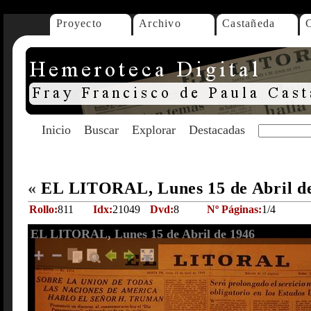
Proyecto
Archivo
Castañeda
Inicio
Buscar
Explorar
Destacadas
«
EL LITORAL, Lunes 15 de Abril d
Rollo:
811
Idx:
21049
Dvd:
8
Nº Páginas:
1/4
EL LITORAL, Lunes 15 de Abril de 1946