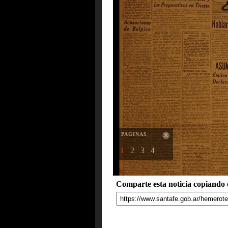
PAGINAS
1
2
3
4
Comparte esta noticia copiando e