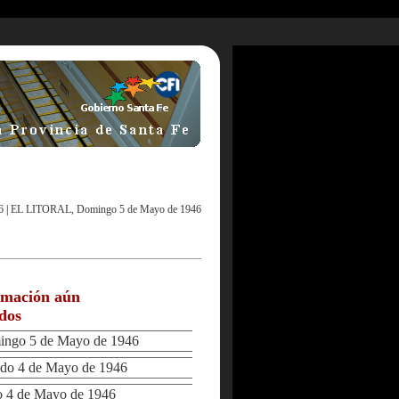
6
|
EL LITORAL, Domingo 5 de Mayo de 1946
rmación aún
ados
ngo 5 de Mayo de 1946
o 4 de Mayo de 1946
4 de Mayo de 1946