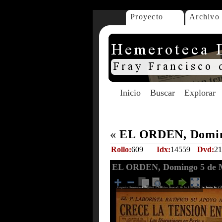
Proyecto
Archivo
Inicio
Buscar
Explorar
«
EL ORDEN, Doming
Rollo:
609
Idx:
14559
Dvd:
21
EL ORDEN, Domingo 5 de M