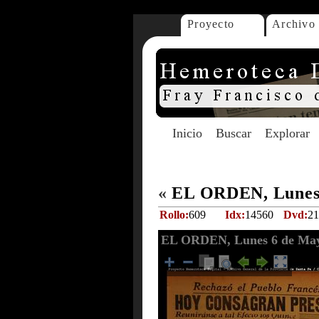
Proyecto
Archivo
Inicio
Buscar
Explorar
«
EL ORDEN, Lunes 
Rollo:
609
Idx:
14560
Dvd:
21
EL ORDEN, Lunes 6 de May