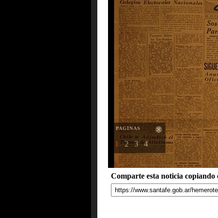
PAGINAS
1
2
3
4
Comparte esta noticia copiando e