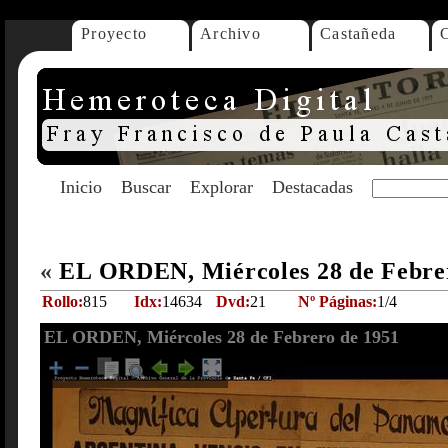
Proyecto
Archivo
Castañeda
Inicio
Buscar
Explorar
Destacadas
«
EL ORDEN, Miércoles 28 de Febre
Rollo:
815
Idx:
14634
Dvd:
21
Nº Páginas:
1/4
EL ORDEN, Miércoles 28 de Febrero de 1951