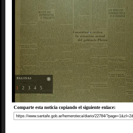
PAGINAS
1
2
3
4
5
Comparte esta noticia copiando el siguiente enlace: