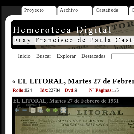
Proyecto
Archivo
Castañeda
Inicio
Buscar
Explorar
Destacadas
«
EL LITORAL, Martes 27 de Febrer
Rollo:
824
Idx:
22784
Dvd:
9
Nº Páginas:
1/5
EL LITORAL, Martes 27 de Febrero de 1951