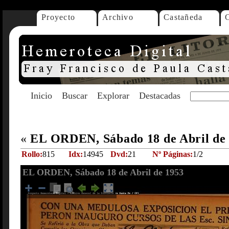
Proyecto
Archivo
Castañeda
Inicio
Buscar
Explorar
Destacadas
«
EL ORDEN, Sábado 18 de Abril de
Rollo:
815
Idx:
14945
Dvd:
21
Nº Páginas:
1/2
EL ORDEN, Sábado 18 de Abril de 1953