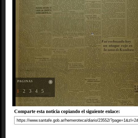
PAGINAS
1
2
3
4
5
Comparte esta noticia copiando el siguiente enlace: