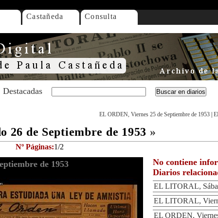
Castañeda
Consulta
Destacadas
EL ORDEN, Viernes 25 de Septiembre de 1953
|
E
 26 de Septiembre de 1953
»
Nº Páginas:
1/2
No contiene info
ptiembre de 1953
Diarios relacion
EL LITORAL, Sábad
EL LITORAL, Vierne
EL ORDEN, Viernes 