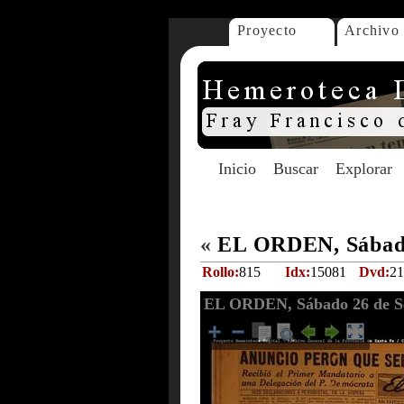
Proyecto
Archivo
Inicio
Buscar
Explorar
«
EL ORDEN, Sábado
Rollo:
815
Idx:
15081
Dvd:
21
EL ORDEN, Sábado 26 de Se