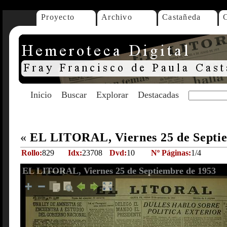
Proyecto
Archivo
Castañeda
Inicio
Buscar
Explorar
Destacadas
«
EL LITORAL, Viernes 25 de Septi
Rollo:
829
Idx:
23708
Dvd:
10
Nº Páginas:
1/4
EL LITORAL, Viernes 25 de Septiembre de 1953