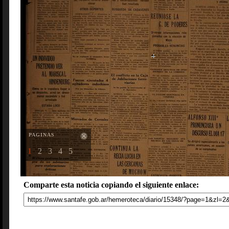
PAGINAS
1
2
3
4
5
Comparte esta noticia copiando el siguiente enlace: