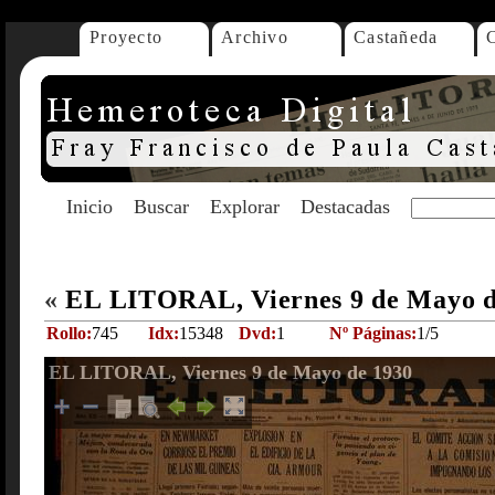
Proyecto
Archivo
Castañeda
Inicio
Buscar
Explorar
Destacadas
«
EL LITORAL, Viernes 9 de Mayo 
Rollo:
745
Idx:
15348
Dvd:
1
Nº Páginas:
1/5
EL LITORAL, Viernes 9 de Mayo de 1930