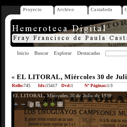
Proyecto
Archivo
Castañeda
Inicio
Buscar
Explorar
Destacadas
«
EL LITORAL, Miércoles 30 de Juli
Rollo:
745
Idx:
15417
Dvd:
1
Nº Páginas:
1/3
EL LITORAL, Miércoles 30 de Julio de 1930