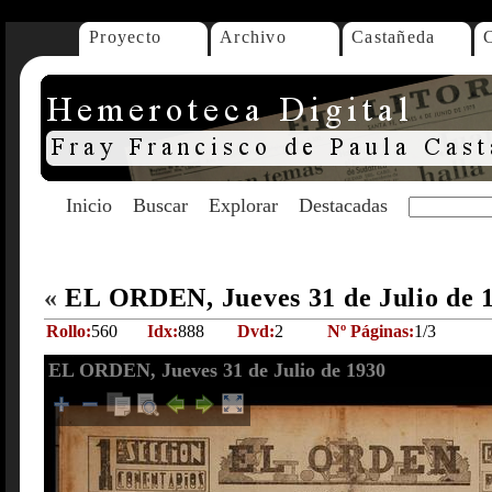
Proyecto
Archivo
Castañeda
Inicio
Buscar
Explorar
Destacadas
«
EL ORDEN, Jueves 31 de Julio de 
Rollo:
560
Idx:
888
Dvd:
2
Nº Páginas:
1/3
EL ORDEN, Jueves 31 de Julio de 1930