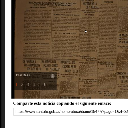
PAGINAS
1
2
3
4
5
6
Comparte esta noticia copiando el siguiente enlace: