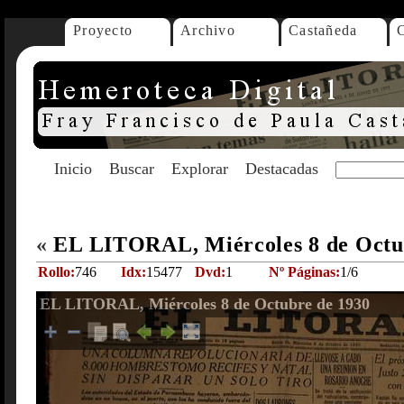
Proyecto
Archivo
Castañeda
Inicio
Buscar
Explorar
Destacadas
«
EL LITORAL, Miércoles 8 de Octu
Rollo:
746
Idx:
15477
Dvd:
1
Nº Páginas:
1/6
EL LITORAL, Miércoles 8 de Octubre de 1930