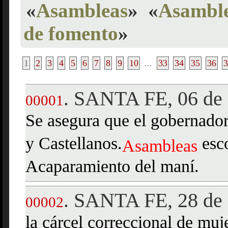
«
Asambleas
»
«
Asamble
de fomento
»
1
2
3
4
5
6
7
8
9
10
...
33
34
35
36
3
SANTA FE, 06 de 
.
00001
Se asegura que el gobernador
y Castellanos.
esco
Asambleas
Acaparamiento del maní.
SANTA FE, 28 de 
.
00002
la cárcel correccional de muj