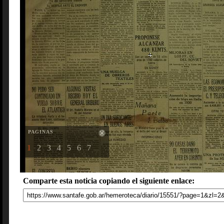
PAGINAS
1
2
3
4
5
6
7
Comparte esta noticia copiando el siguiente enlace: