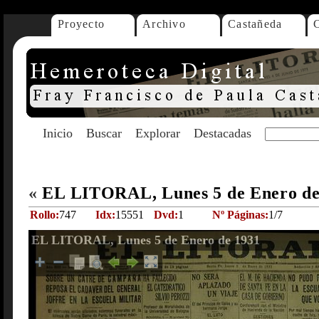
Proyecto
Archivo
Castañeda
Inicio
Buscar
Explorar
Destacadas
«
EL LITORAL, Lunes 5 de Enero d
Rollo:
747
Idx:
15551
Dvd:
1
Nº Páginas:
1/7
EL LITORAL, Lunes 5 de Enero de 1931