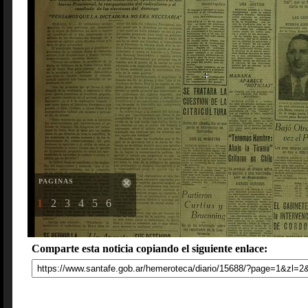
PAGINAS
1
2
3
4
5
6
Comparte esta noticia copiando el siguiente enlace: