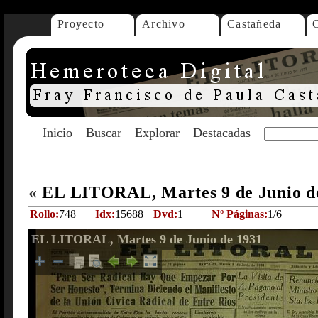
Proyecto
Archivo
Castañeda
Inicio
Buscar
Explorar
Destacadas
«
EL LITORAL, Martes 9 de Junio d
Rollo:
748
Idx:
15688
Dvd:
1
Nº Páginas:
1/6
EL LITORAL, Martes 9 de Junio de 1931