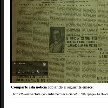
PAGINAS
1
2
3
4
5
6
Comparte esta noticia copiando el siguiente enlace: