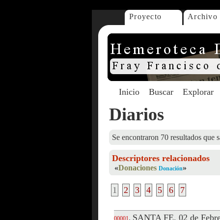
Proyecto
Archivo
Inicio
Buscar
Explorar
Diarios
Se encontraron 70 resultados que s
Descriptores relacionados
«
Donaciones
»
Donación
1
2
3
4
5
6
7
SANTA FE, 02 de Febre
.
00001