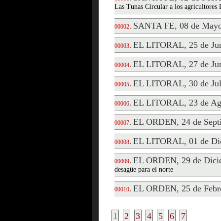
Las Tunas Circular a los agricultores
SANTA FE, 08 de Mayo
.
00002
EL LITORAL, 25 de Jun
.
00003
EL LITORAL, 27 de Jun
.
00004
EL LITORAL, 30 de Jul
.
00005
EL LITORAL, 23 de Ag
.
00006
EL ORDEN, 24 de Septi
.
00007
EL LITORAL, 01 de Di
.
00008
EL ORDEN, 29 de Dici
.
00009
desagüe para el norte
EL ORDEN, 25 de Febre
.
00010
1
2
3
4
5
6
7