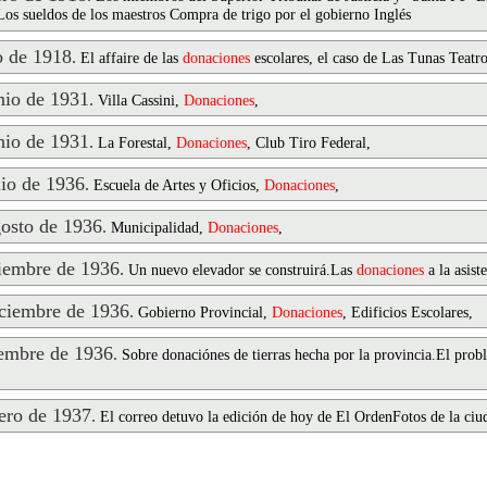
 Los sueldos de los maestros Compra de trigo por el gobierno Inglés
 de 1918
.
El affaire de las
donaciones
escolares, el caso de Las Tunas Teatr
io de 1931
.
Villa Cassini,
Donaciones
,
io de 1931
.
La Forestal,
Donaciones
, Club Tiro Federal,
io de 1936
.
Escuela de Artes y Oficios,
Donaciones
,
osto de 1936
.
Municipalidad,
Donaciones
,
embre de 1936
.
Un nuevo elevador se construirá.Las
donaciones
a la asist
ciembre de 1936
.
Gobierno Provincial,
Donaciones
, Edificios Escolares,
embre de 1936
.
Sobre donaciónes de tierras hecha por la provincia.El prob
ro de 1937
.
El correo detuvo la edición de hoy de El OrdenFotos de la ciu