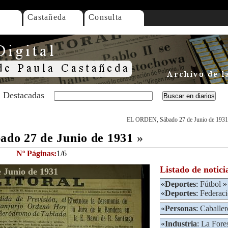
Castañeda
Consulta
Destacadas
EL ORDEN, Sábado 27 de Junio de 1931
do 27 de Junio de 1931
»
Nº Páginas:
1/6
Listado de notici
Junio de 1931
«
Deportes
:
Fútbol
»
«
Deportes
:
Federaci
«
Personas
:
Caballer
«
Industria
:
La Fores