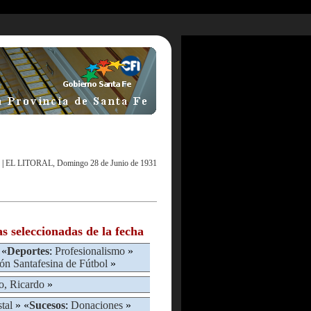
|
EL LITORAL, Domingo 28 de Junio de 1931
as seleccionadas de la fecha
 «
Deportes
:
Profesionalismo
»
ón Santafesina de Fútbol
»
o, Ricardo
»
tal
» «
Sucesos
:
Donaciones
»