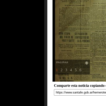
PAGINAS
1
2
3
4
5
6
Comparte esta noticia copiando e