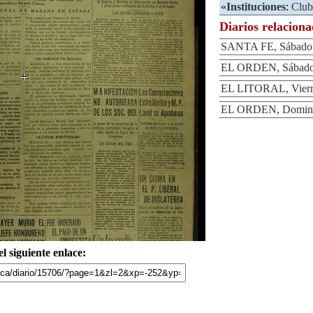
«
Instituciones
:
Club
Diarios relacion
SANTA FE, Sábado 2
EL ORDEN, Sábado 
EL LITORAL, Vierne
EL ORDEN, Domingo
l siguiente enlace: