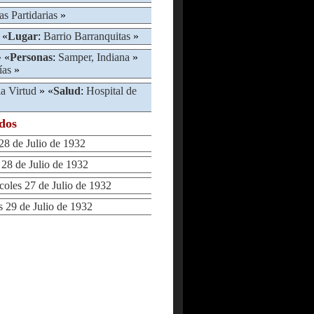
as Partidarias
»
 «
Lugar
:
Barrio Barranquitas
»
 «
Personas
:
Samper, Indiana
»
ías
»
la Virtud
» «
Salud
:
Hospital de
ados
8 de Julio de 1932
8 de Julio de 1932
les 27 de Julio de 1932
29 de Julio de 1932