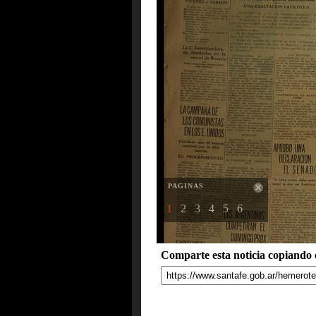
PAGINAS
1
2
3
4
5
6
Comparte esta noticia copiando e