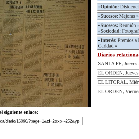
«
Opinión
:
Disidenci
«
Sucesos
:
Mejoras
»
«
Sucesos
:
Reunión
»
«
Sociedad
:
Fotograf
«
Interés
:
Premios a 
Caridad
»
Diarios relacion
SANTA FE, Jueves 2
EL ORDEN, Jueves 2
EL LITORAL, Miérco
EL ORDEN, Viernes 
l siguiente enlace: