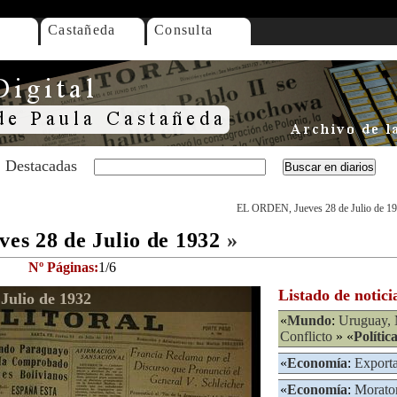
Castañeda
Consulta
Destacadas
EL ORDEN, Jueves 28 de Julio de 1
s 28 de Julio de 1932
»
Nº Páginas:
1/6
Listado de notici
Julio de 1932
«
Mundo
:
Uruguay, 
Conflicto
» «
Polític
«
Economía
:
Export
«
Economía
:
Morato