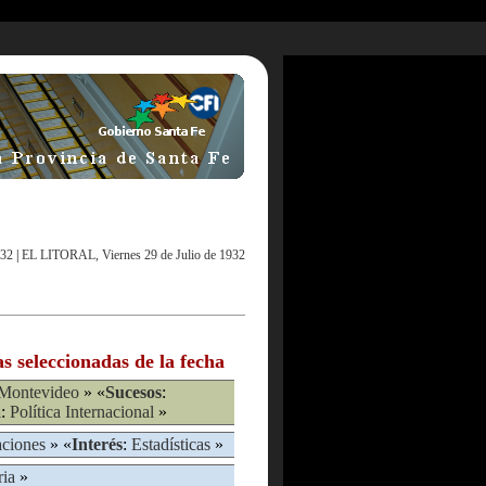
932
|
EL LITORAL, Viernes 29 de Julio de 1932
as seleccionadas de la fecha
Montevideo
» «
Sucesos
:
a
:
Política Internacional
»
aciones
» «
Interés
:
Estadísticas
»
ria
»