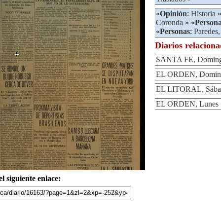
«
Opinión
:
Historia
»
Coronda
» «
Person
«
Personas
:
Paredes,
Diarios relacion
SANTA FE, Domingo
EL ORDEN, Domingo
EL LITORAL, Sábad
EL ORDEN, Lunes 1
l siguiente enlace: