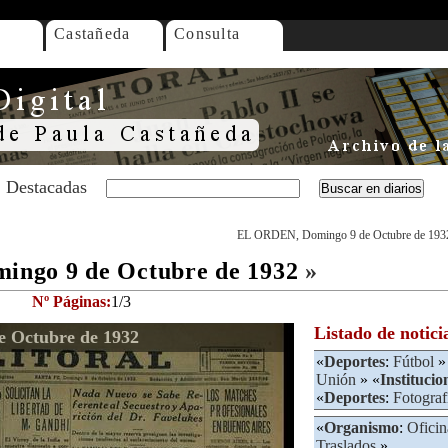
Castañeda
Consulta
Destacadas
EL ORDEN, Domingo 9 de Octubre de 193
ngo 9 de Octubre de 1932
»
Nº Páginas:
1/3
Listado de notici
 Octubre de 1932
«
Deportes
:
Fútbol
»
Unión
» «
Institucio
«
Deportes
:
Fotograf
«
Organismo
:
Ofici
Traslados
»