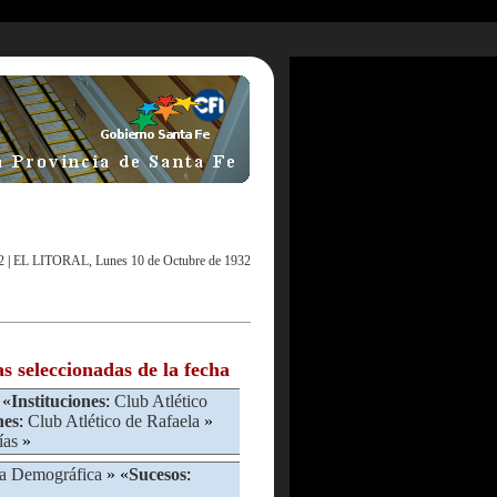
2
|
EL LITORAL, Lunes 10 de Octubre de 1932
as seleccionadas de la fecha
 «
Instituciones
:
Club Atlético
nes
:
Club Atlético de Rafaela
»
ías
»
na Demográfica
» «
Sucesos
: