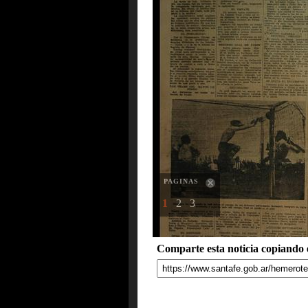
PAGINAS
1
2
3
Comparte esta noticia copiando e