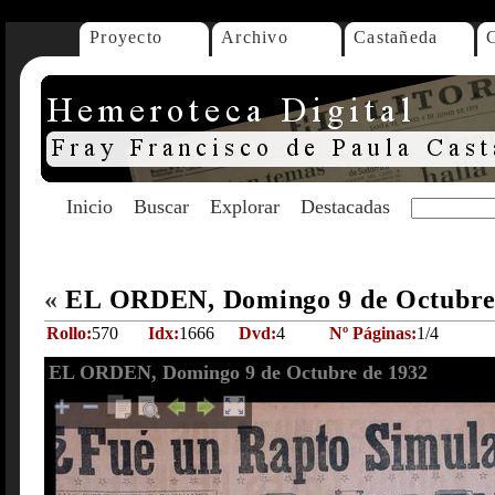
Proyecto
Archivo
Castañeda
Inicio
Buscar
Explorar
Destacadas
«
EL ORDEN, Domingo 9 de Octubre
Rollo:
570
Idx:
1666
Dvd:
4
Nº Páginas:
1/4
EL ORDEN, Domingo 9 de Octubre de 1932