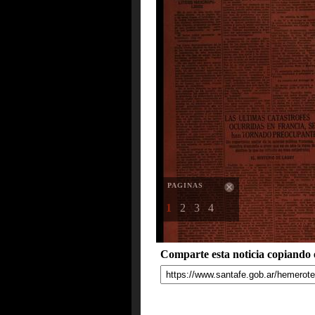
PAGINAS
1
2
3
4
Comparte esta noticia copiando e