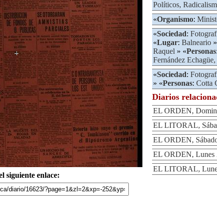
Políticos, Radicalis
«
Organismo
:
Minist
«
Sociedad
:
Fotograf
«
Lugar
:
Balneario
»
Raquel
» «
Personas
Fernández Echagüe, 
«
Sociedad
:
Fotograf
» «
Personas
:
Cotta 
Diarios relacion
EL ORDEN, Domingo
EL LITORAL, Sábad
EL ORDEN, Sábado 
EL ORDEN, Lunes 2
EL LITORAL, Lunes
l siguiente enlace: