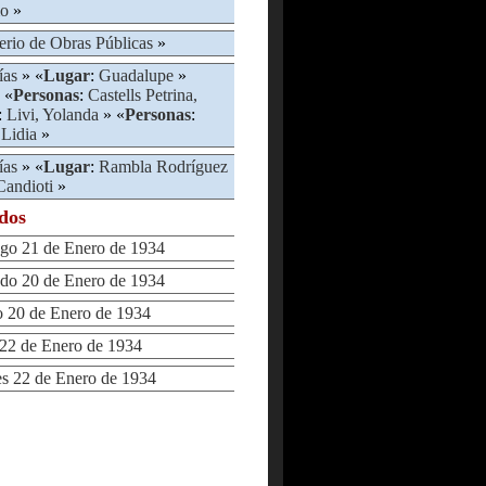
mo
»
erio de Obras Públicas
»
ías
» «
Lugar
:
Guadalupe
»
 «
Personas
:
Castells Petrina,
:
Livi, Yolanda
» «
Personas
:
Lidia
»
ías
» «
Lugar
:
Rambla Rodríguez
Candioti
»
ados
 21 de Enero de 1934
o 20 de Enero de 1934
20 de Enero de 1934
2 de Enero de 1934
 22 de Enero de 1934