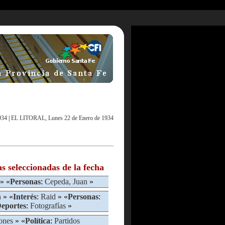
934
|
EL LITORAL, Lunes 22 de Enero de 1934
as seleccionadas de la fecha
» «
Personas
:
Cepeda, Juan
»
n
» «
Interés
:
Raid
» «
Personas
:
eportes
:
Fotografías
»
ones
» «
Política
:
Partidos