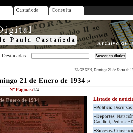
Castañeda
Consulta
Destacadas
EL ORDEN, Domingo 21 de Enero de 1
ngo 21 de Enero de 1934
»
Nº Páginas:
1/4
Listado de notici
e Enero de 1934
«
Política
:
Discursos
«
Deportes
:
Natació
Candioti, Pedro
» «
D
«
Sucesos
:
Convenci