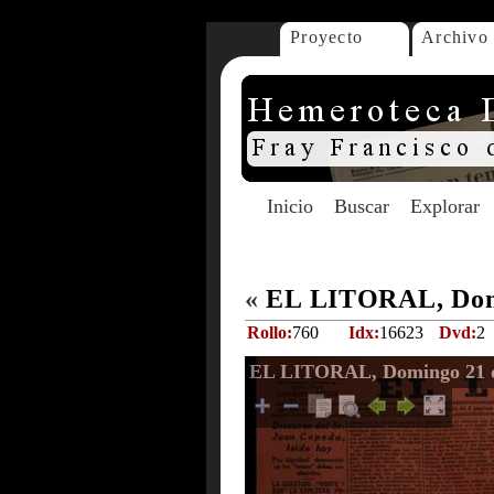
Proyecto
Archivo
Inicio
Buscar
Explorar
«
EL LITORAL, Domi
Rollo:
760
Idx:
16623
Dvd:
2
EL LITORAL, Domingo 21 d