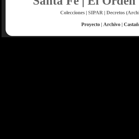
Santa Fe
|
El Orden
Colecciones
|
SIPAR
|
Decretos (Arch
Proyecto
|
Archivo
|
Castañ