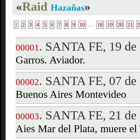
«
Raid
»
Hazañas
1
2
3
4
5
6
7
8
9
10
...
18
19
20
21
2
SANTA FE, 19 de 
.
00001
Garros. Aviador.
SANTA FE, 07 de 
.
00002
Buenos Aires Montevideo
SANTA FE, 21 de 
.
00003
Aies Mar del Plata, muere el