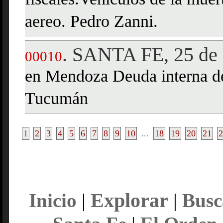
fiscales.Vehículos de la muer
aereo. Pedro Zanni.
SANTA FE, 25 de
.
00010
en Mendoza Deuda interna d
Tucumán
1
2
3
4
5
6
7
8
9
10
...
18
19
20
21
2
Explorar
Inicio
|
|
Busc