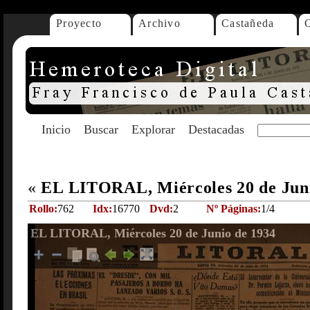
Proyecto
Archivo
Castañeda
Inicio
Buscar
Explorar
Destacadas
«
EL LITORAL, Miércoles 20 de Jun
Rollo:
762
Idx:
16770
Dvd:
2
Nº Páginas:
1/4
EL LITORAL, Miércoles 20 de Junio de 1934